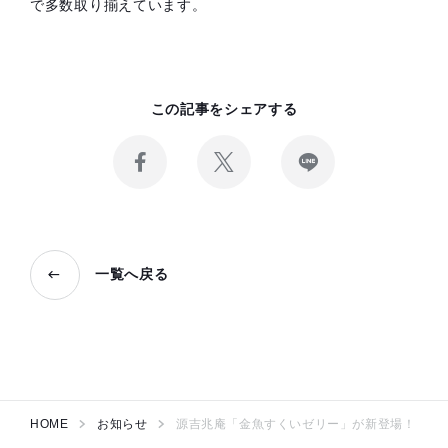
で多数取り揃えています。
この記事をシェアする
Facebook
X
LINE
で
で
で
記
記
記
事
事
事
を
を
を
シ
投
送
ェ
稿
る
一覧へ戻る
ア
す
す
る
る
HOME
お知らせ
源吉兆庵「金魚すくいゼリー」が新登場！ ア