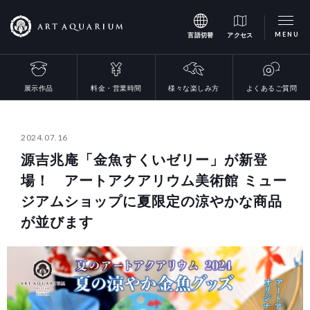
MENU
言語切替
アクセス
様々な楽しみ方
料金・営業時間
展示作品
よくあるご質問
2024.07.16
源吉兆庵「金魚すくいゼリー」が新登
場！ アートアクアリウム美術館 ミュー
ジアムショップに夏限定の涼やかな商品
が並びます