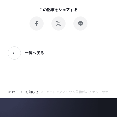
この記事をシェアする
Facebook
X
LINE
で
で
で
記
記
記
事
事
事
を
を
を
シ
投
送
ェ
稿
る
一覧へ戻る
ア
す
す
る
る
HOME
お知らせ
アートアクアリウム美術館のチケットやオリジ