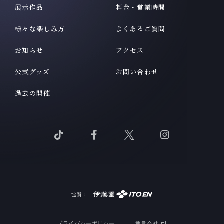
展示作品
料金・営業時間
様々な楽しみ方
よくあるご質問
お知らせ
アクセス
公式グッズ
お問い合わせ
過去の開催
Tik
Facebook
X
Instagram
Tok
を
を
を
を
見
見
見
見
る
る
る
る
協賛：
プライバシーポリシー
運営会社