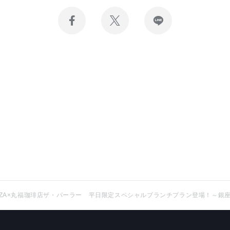
Facebook
X
LINE
で
で
で
記
記
記
事
事
事
を
を
を
シ
投
送
ェ
稿
る
ア
す
す
る
る
INZA×丸福珈琲店ザ・パーラー 平日限定スペシャルブランチプラン登場！～銀