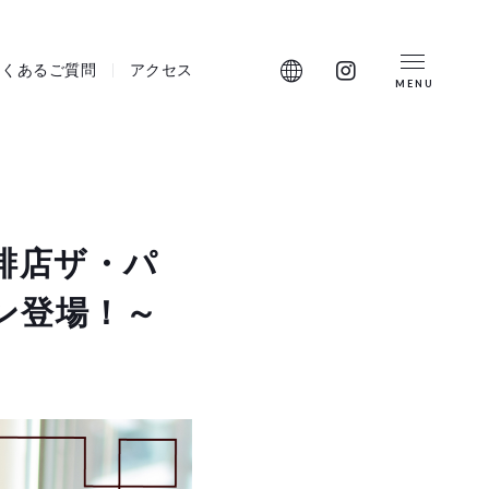
Instagram
よくあるご質問
アクセス
MENU
言語切替
を
見
る
珈琲店ザ・パ
ン登場！～