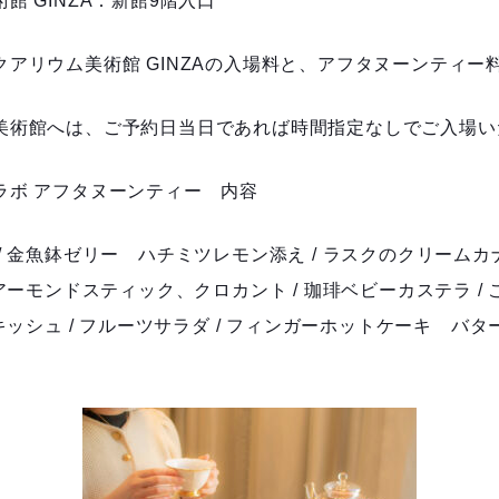
館 GINZA：新館9階入口
アリウム美術館 GINZAの入場料と、アフタヌーンティー
美術館へは、ご予約日当日であれば時間指定なしでご入場い
ラボ アフタヌーンティー 内容
/ 金魚鉢ゼリー ハチミツレモン添え / ラスクのクリームカナ
 アーモンドスティック、クロカント / 珈琲ベビーカステラ /
のキッシュ / フルーツサラダ / フィンガーホットケーキ バ